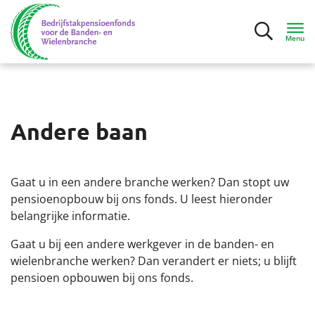
Menu
Inloggen
Andere baan
Deelnemers
Mijn situatie
Gaat u in een andere branche werken? Dan stopt uw
pensioenopbouw bij ons fonds. U leest hieronder
Ik ga bijna met pensioen
belangrijke informatie.
Gaat u bij een andere werkgever in de banden- en
Ik ben met pensioen
wielenbranche werken? Dan verandert er niets; u blijft
pensioen opbouwen bij ons fonds.
Contact