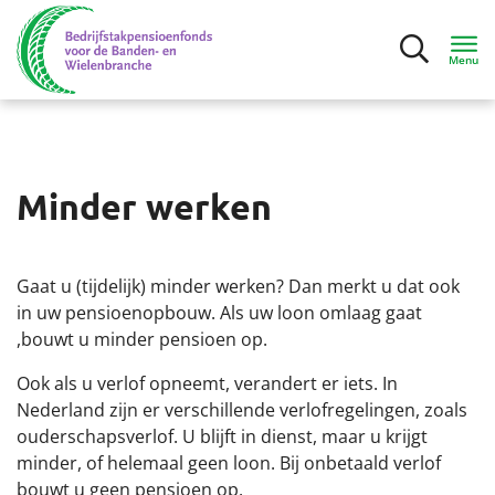
Menu
Inloggen
Minder werken
Deelnemers
Mijn situatie
Gaat u (tijdelijk) minder werken? Dan merkt u dat ook
in uw pensioenopbouw. Als uw loon omlaag gaat
Ik ga bijna met pensioen
,bouwt u minder pensioen op.
Ook als u verlof opneemt, verandert er iets. In
Ik ben met pensioen
Nederland zijn er verschillende verlofregelingen, zoals
ouderschapsverlof. U blijft in dienst, maar u krijgt
Contact
minder, of helemaal geen loon. Bij onbetaald verlof
bouwt u geen pensioen op.