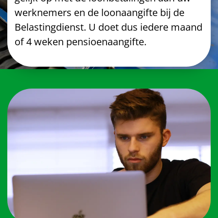
werknemers en de loonaangifte bij de
Contact
Belastingdienst. U doet dus iedere maand
of 4 weken pensioenaangifte.
Over het pensioenfonds
Nieuwe pensioenregeling
Documenten