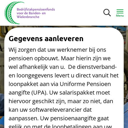
Menu
Gegevens aanleveren
Inloggen
Wij zorgen dat uw werknemer bij ons
Deelnemers
pensioen opbouwt. Maar hierin zijn we
wel afhankelijk van u. De dienstverband-
Werkgevers
en loongegevens levert u direct vanuit het
loonpakket aan via Uniforme Pensioen
Mijn bedrijf
aangifte (UPA). Uw salarispakket moet
hiervoor geschikt zijn, maar zo niet, dan
Gegevens aanleveren
kan uw softwareleverancier dat
aanpassen. Uw pensioenaangifte gaat
Factuur en premie
gelijk op met de loonbetalingen aan uw