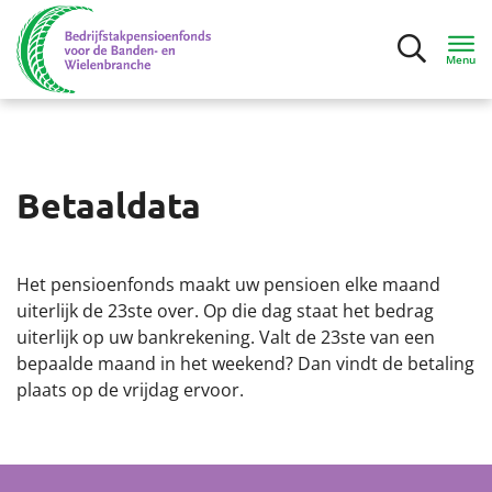
Menu
Inloggen
Betaaldata
Deelnemers
Mijn situatie
Het pensioenfonds maakt uw pensioen elke maand
uiterlijk de 23ste over. Op die dag staat het bedrag
Ik ga bijna met pensioen
uiterlijk op uw bankrekening. Valt de 23ste van een
bepaalde maand in het weekend? Dan vindt de betaling
plaats op de vrijdag ervoor.
Ik ben met pensioen
Contact