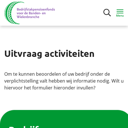
Menu
Inloggen
Uitvraag activiteiten
Deelnemers
Werkgevers
Om te kunnen beoordelen of uw bedrijf onder de
verplichtstelling valt hebben wij informatie nodig. Wilt u
Mijn bedrijf
hiervoor het formulier hieronder invullen?
Gegevens aanleveren
Factuur en premie