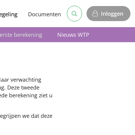
Inloggen
egeling
Documenten
erste berekening
Nieuws WTP
Naar verwachting
ng. Deze tweede
de berekening ziet u
egrijpen we dat deze