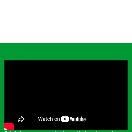
Contact
Over het pensioenfonds
Nieuwe pensioenregeling
Documenten