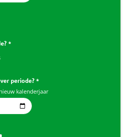
de?
*
s
ever periode?
*
 nieuw kalenderjaar