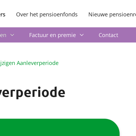
rs
Over het pensioenfonds
Nieuwe pensioenr
ren
Factuur en premie
Contact
jzigen Aanleverperiode
verperiode