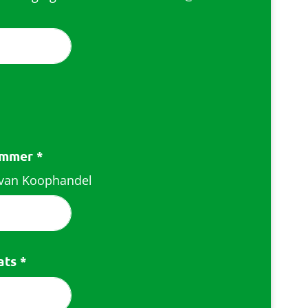
nummer
*
 van Koophandel
aats
*