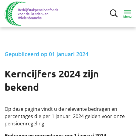
Menu
Inloggen
Gepubliceerd op 01 januari 2024
Deelnemers
Kerncijfers 2024 zijn
Mijn situatie
bekend
Ik ga bijna met pensioen
Ik ben met pensioen
Op deze pagina vindt u de relevante bedragen en
percentages die per 1 januari 2024 gelden voor onze
pensioenregeling.
Contact
Bedragen en percentages per 1 januari 2024