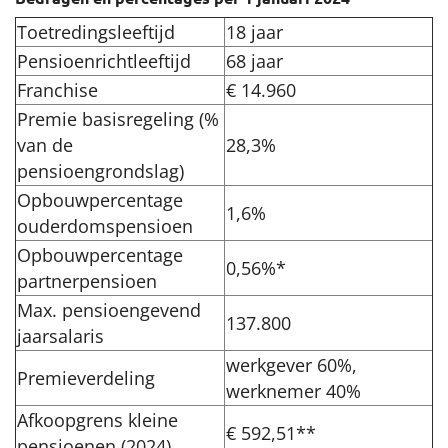
Werkgevers
Toetredingsleeftijd
18 jaar
Pensioenrichtleeftijd
68 jaar
Over het pensioenfonds
Franchise
€ 14.960
Premie basisregeling (%
Nieuwe pensioenregeling
van de
28,3%
pensioengrondslag)
Documenten
Opbouwpercentage
1,6%
ouderdomspensioen
Opbouwpercentage
0,56%*
partnerpensioen
Max. pensioengevend
137.800
jaarsalaris
werkgever 60%,
Premieverdeling
werknemer 40%
Afkoopgrens kleine
€ 592,51**
pensioenen (2024)