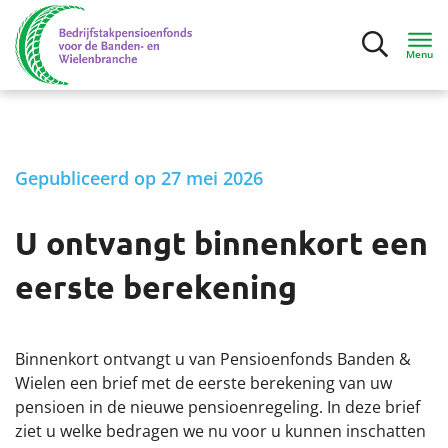
Menu
Inloggen
Gepubliceerd op 27 mei 2026
Deelnemers
U ontvangt binnenkort een
Mijn situatie
eerste berekening
Ik ga bijna met pensioen
Ik ben met pensioen
Binnenkort ontvangt u van Pensioenfonds Banden &
Wielen een brief met de eerste berekening van uw
pensioen in de nieuwe pensioenregeling. In deze brief
Contact
ziet u welke bedragen we nu voor u kunnen inschatten