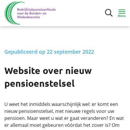
Menu
Inloggen
Gepubliceerd op 22 september 2022
Deelnemers
Website over nieuw
Mijn situatie
pensioenstelsel
Ik ga bijna met pensioen
Ik ben met pensioen
U weet het inmiddels waarschijnlijk wel: er komt een
nieuw pensioenstelsel, met nieuwe regels voor uw
pensioen. Maar weet u wat er gaat veranderen? En wat
Contact
er allemaal moet gebeuren vóórdat het zover is? Om