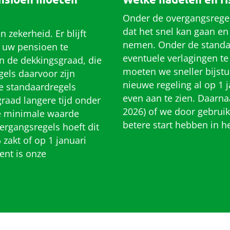
Onder de overgangsregels
dat het snel kan gaan e
 zekerheid. Er blijft
nemen. Onder de standa
n uw pensioen te
eventuele verlagingen t
an de dekkingsgraad, die
moeten we sneller bijst
els daarvoor zijn
nieuwe regeling al op 1 j
e standaardregels
even aan te zien. Daarna
raad langere tijd onder
2026) of we door gebrui
ze minimale waarde
betere start hebben in h
rgangsregels hoeft dit
zakt of op 1 januari
ent is onze