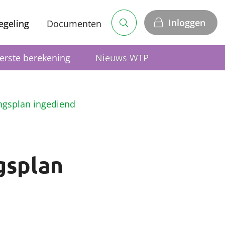
Inloggen
egeling
Documenten
erste berekening
Nieuws WTP
ngsplan ingediend
gsplan