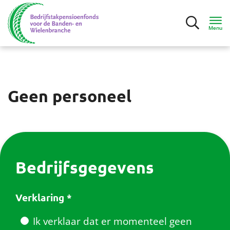
Menu
Inloggen
Geen personeel
Deelnemers
Werkgevers
Mijn bedrijf
Bedrijfsgegevens
Gegevens aanleveren
Verklaring
*
Factuur en premie
Ik verklaar dat er momenteel geen