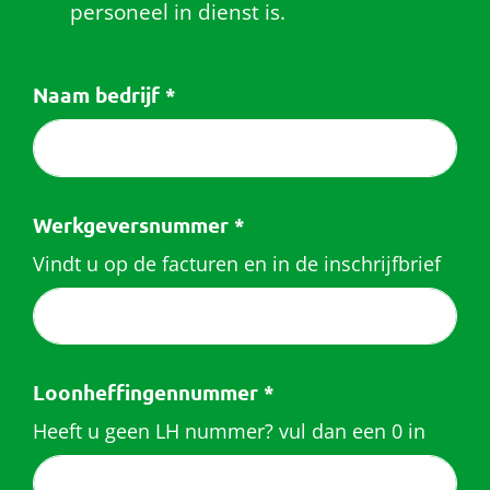
personeel in dienst is.
Contact
Naam bedrijf
*
Over het pensioenfonds
Nieuwe pensioenregeling
Documenten
Werkgeversnummer
*
Vindt u op de facturen en in de inschrijfbrief
Loonheffingennummer
*
Heeft u geen LH nummer? vul dan een 0 in