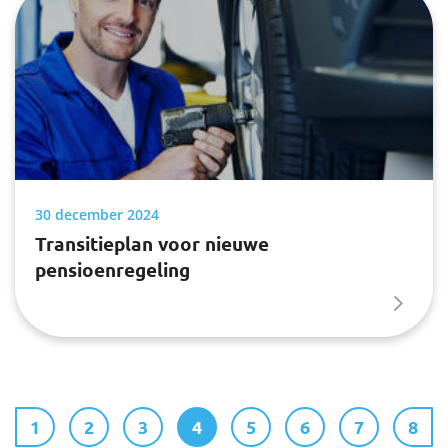
30 december 2024
Transitieplan voor nieuwe
pensioenregeling
1
2
3
4
5
6
7
8