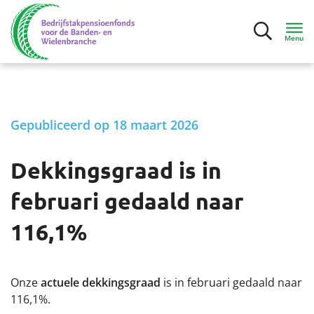
Menu
Inloggen
Gepubliceerd op 18 maart 2026
Deelnemers
Dekkingsgraad is in
Mijn situatie
februari gedaald naar
Ik ga bijna met pensioen
116,1%
Ik ben met pensioen
Onze
actuele dekkingsgraad
is in februari gedaald naar
Contact
116,1%.